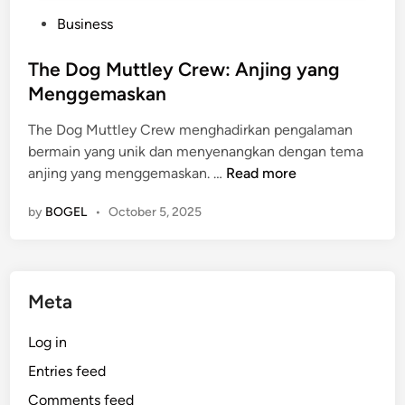
P
Business
o
s
The Dog Muttley Crew: Anjing yang
t
Menggemaskan
e
The Dog Muttley Crew menghadirkan pengalaman
d
bermain yang unik dan menyenangkan dengan tema
i
T
anjing yang menggemaskan. …
Read more
n
h
by
BOGEL
•
October 5, 2025
e
D
o
g
Meta
M
u
Log in
t
t
Entries feed
l
Comments feed