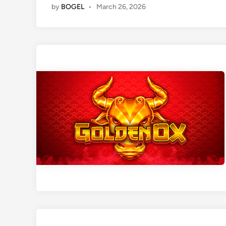
by
BOGEL
•
March 26, 2026
h
n
j
o
n
g
W
i
n
s
3
B
l
a
c
k
S
c
a