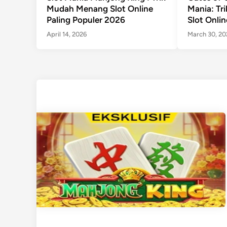
Mudah Menang Slot Online
Mania: Tr
Paling Populer 2026
Slot Onlin
April 14, 2026
March 30, 20