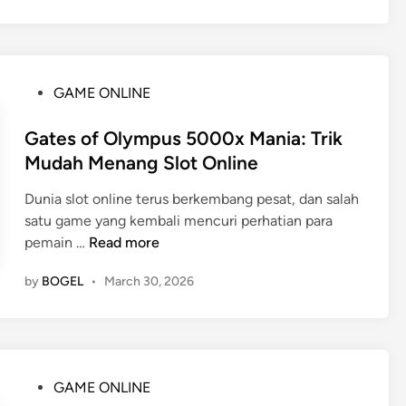
t
M
a
n
P
GAME ONLINE
i
o
a
s
Gates of Olympus 5000x Mania: Trik
M
t
Mudah Menang Slot Online
a
e
h
Dunia slot online terus berkembang pesat, dan salah
d
j
satu game yang kembali mencuri perhatian para
i
o
G
pemain …
Read more
n
n
a
g
by
BOGEL
•
March 30, 2026
t
K
e
i
s
n
o
g
f
:
P
GAME ONLINE
O
T