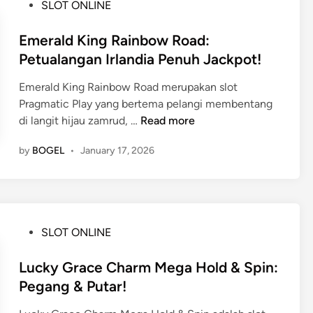
n
P
SLOT ONLINE
2
x
d
l
o
0
:
a
i
s
Emerald King Rainbow Road:
2
L
h
n
t
Petualangan Irlandia Penuh Jackpot!
6
e
M
e
e
m
e
Emerald King Rainbow Road merupakan slot
d
b
n
Pragmatic Play yang bertema pelangi membentang
i
u
a
E
di langit hijau zamrud, …
Read more
n
E
n
m
m
g
by
BOGEL
•
January 17, 2026
e
a
S
r
s
l
a
C
o
l
h
t
d
i
O
P
SLOT ONLINE
K
n
n
o
i
a
l
s
Lucky Grace Charm Mega Hold & Spin:
n
B
i
t
Pegang & Putar!
g
a
n
e
R
w
e