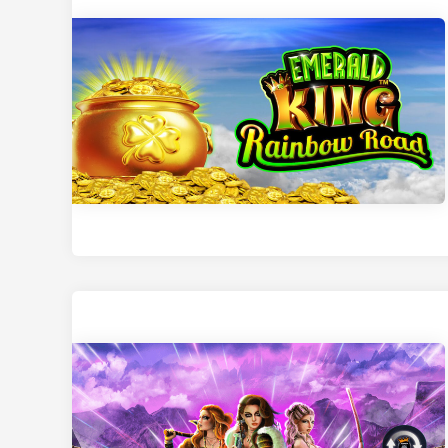
t
t
e
r
:
C
a
r
a
C
e
r
d
i
k
A
k
t
i