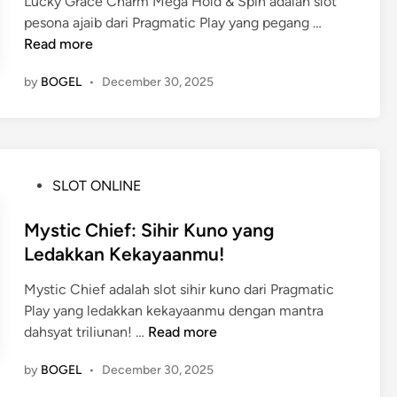
Lucky Grace Charm Mega Hold & Spin adalah slot
d
a
a
L
pesona ajaib dari Pragmatic Play yang pegang …
i
i
R
u
Read more
n
n
e
c
b
by
BOGEL
•
December 30, 2025
z
k
o
e
y
w
k
G
R
i
r
o
J
a
a
P
SLOT ONLINE
a
c
d
o
c
e
:
s
Mystic Chief: Sihir Kuno yang
k
C
P
t
Ledakkan Kekayaanmu!
p
h
e
e
o
a
t
Mystic Chief adalah slot sihir kuno dari Pragmatic
d
t
r
u
Play yang ledakkan kekayaanmu dengan mantra
i
M
m
a
M
dahsyat triliunan! …
Read more
n
e
M
l
y
l
e
by
BOGEL
•
December 30, 2025
a
s
i
g
n
t