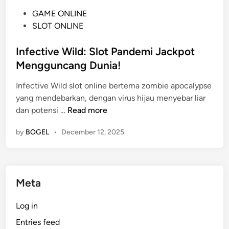
P
GAME ONLINE
o
SLOT ONLINE
s
t
Infective Wild: Slot Pandemi Jackpot
e
Mengguncang Dunia!
d
Infective Wild slot online bertema zombie apocalypse
i
yang mendebarkan, dengan virus hijau menyebar liar
n
I
dan potensi …
Read more
n
by
BOGEL
•
December 12, 2025
f
e
c
t
Meta
i
v
Log in
e
W
Entries feed