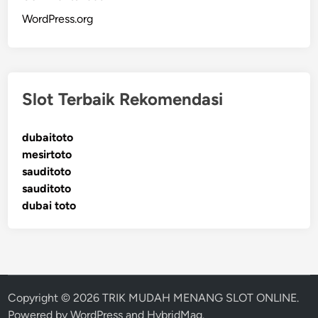
y
WordPress.org
:
P
e
t
u
Slot Terbaik Rekomendasi
a
l
dubaitoto
a
mesirtoto
n
sauditoto
g
sauditoto
a
dubai toto
n
S
e
r
u
M
Copyright © 2026
TRIK MUDAH MENANG SLOT ONLINE
.
e
Powered by
WordPress
and
HybridMag
.