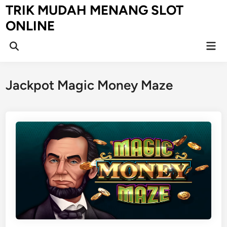
Skip
TRIK MUDAH MENANG SLOT
to
ONLINE
content
Mai
Open
Men
Search
Jackpot Magic Money Maze