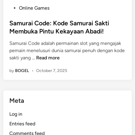
P
Online Games
o
s
Samurai Code: Kode Samurai Sakti
t
Membuka Pintu Kekayaan Abadi!
e
Samurai Code adalah permainan slot yang mengajak
d
pemain menelusuri dunia samurai penuh dengan kode
i
S
sakti yang …
Read more
n
a
by
BOGEL
•
October 7, 2025
m
u
r
a
Meta
i
C
Log in
o
d
Entries feed
e
Comments feed