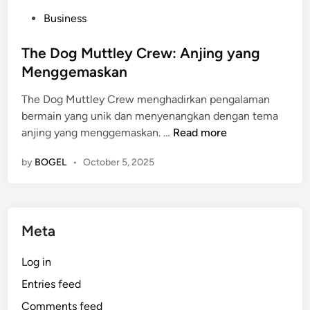
P
Business
o
s
The Dog Muttley Crew: Anjing yang
t
Menggemaskan
e
The Dog Muttley Crew menghadirkan pengalaman
d
bermain yang unik dan menyenangkan dengan tema
i
T
anjing yang menggemaskan. …
Read more
n
h
by
BOGEL
•
October 5, 2025
e
D
o
g
Meta
M
u
Log in
t
t
Entries feed
l
Comments feed