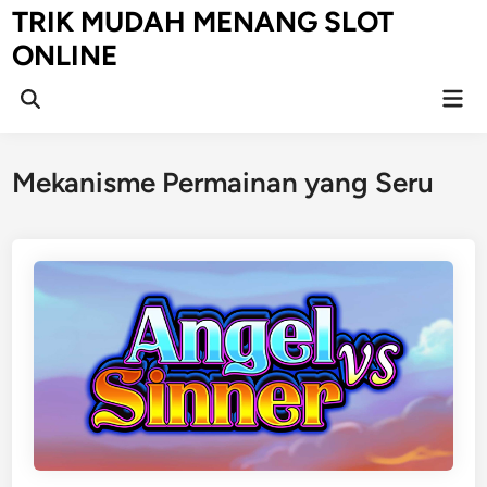
Skip
TRIK MUDAH MENANG SLOT
to
ONLINE
content
Mai
Open
Men
Search
Mekanisme Permainan yang Seru