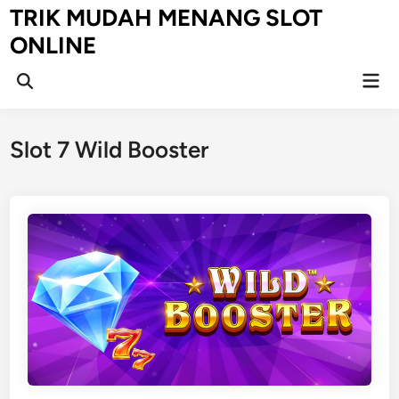
Skip
TRIK MUDAH MENANG SLOT
to
ONLINE
content
Mai
Open
Men
Search
Slot 7 Wild Booster