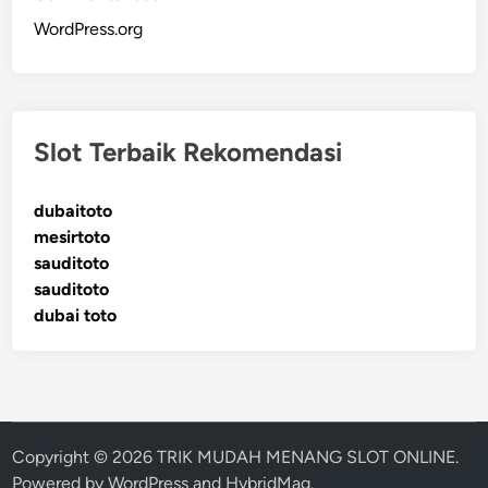
r
WordPress.org
:
M
a
k
s
Slot Terbaik Rekomendasi
i
m
dubaitoto
a
mesirtoto
l
sauditoto
k
sauditoto
a
dubai toto
n
P
e
n
g
g
Copyright © 2026
TRIK MUDAH MENANG SLOT ONLINE
.
a
Powered by
WordPress
and
HybridMag
.