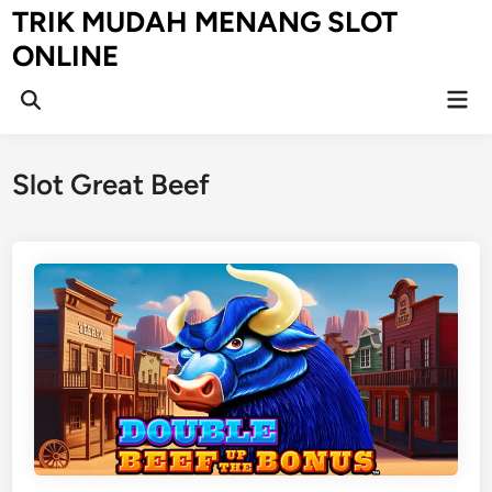
Skip
TRIK MUDAH MENANG SLOT
to
ONLINE
content
Mai
Open
Men
Search
Slot Great Beef