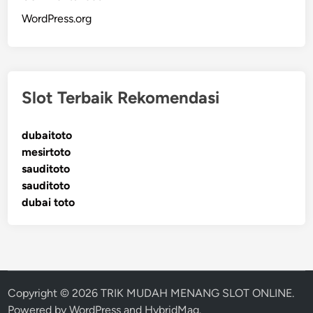
e
WordPress.org
n
s
a
s
i
Slot Terbaik Rekomendasi
K
e
dubaitoto
m
mesirtoto
e
sauditoto
n
sauditoto
a
dubai toto
n
g
a
n
d
i
Copyright © 2026
TRIK MUDAH MENANG SLOT ONLINE
.
P
Powered by
WordPress
and
HybridMag
.