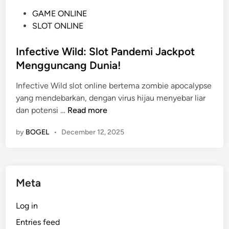
P
GAME ONLINE
o
SLOT ONLINE
s
t
Infective Wild: Slot Pandemi Jackpot
e
Mengguncang Dunia!
d
Infective Wild slot online bertema zombie apocalypse
i
yang mendebarkan, dengan virus hijau menyebar liar
n
I
dan potensi …
Read more
n
by
BOGEL
•
December 12, 2025
f
e
c
t
Meta
i
v
Log in
e
W
Entries feed