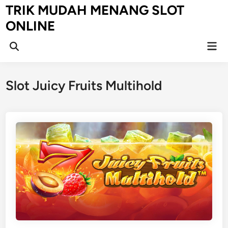
Skip
TRIK MUDAH MENANG SLOT
to
ONLINE
content
Mai
Open
Men
Search
Slot Juicy Fruits Multihold