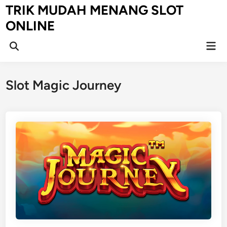
Skip
TRIK MUDAH MENANG SLOT
to
ONLINE
content
Mai
Open
Men
Search
Slot Magic Journey