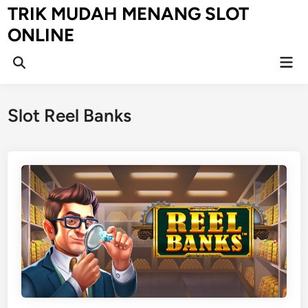
Skip
TRIK MUDAH MENANG SLOT
to
ONLINE
content
Mai
Open
Men
Search
Slot Reel Banks