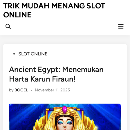
Skip
TRIK MUDAH MENANG SLOT
to
ONLINE
content
Mai
Open
Men
Search
Posted
SLOT ONLINE
in
Ancient Egypt: Menemukan
Harta Karun Firaun!
by
BOGEL
•
November 11, 2025