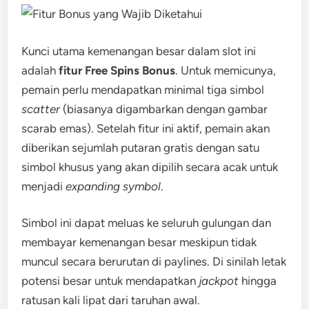
Kunci utama kemenangan besar dalam slot ini
adalah
fitur Free Spins Bonus
. Untuk memicunya,
pemain perlu mendapatkan minimal tiga simbol
scatter
(biasanya digambarkan dengan gambar
scarab emas). Setelah fitur ini aktif, pemain akan
diberikan sejumlah putaran gratis dengan satu
simbol khusus yang akan dipilih secara acak untuk
menjadi
expanding symbol
.
Simbol ini dapat meluas ke seluruh gulungan dan
membayar kemenangan besar meskipun tidak
muncul secara berurutan di paylines. Di sinilah letak
potensi besar untuk mendapatkan
jackpot
hingga
ratusan kali lipat dari taruhan awal.