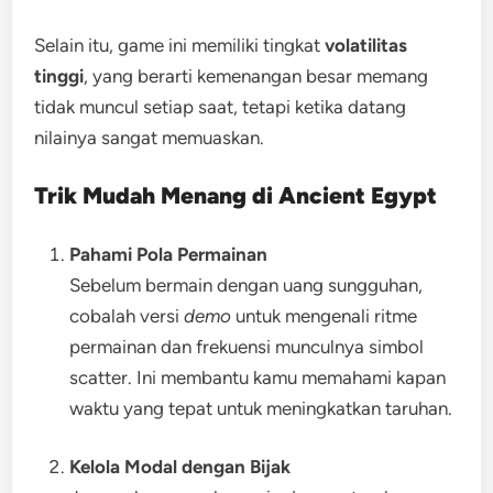
Selain itu, game ini memiliki tingkat
volatilitas
tinggi
, yang berarti kemenangan besar memang
tidak muncul setiap saat, tetapi ketika datang
nilainya sangat memuaskan.
Trik Mudah Menang di Ancient Egypt
Pahami Pola Permainan
Sebelum bermain dengan uang sungguhan,
cobalah versi
demo
untuk mengenali ritme
permainan dan frekuensi munculnya simbol
scatter. Ini membantu kamu memahami kapan
waktu yang tepat untuk meningkatkan taruhan.
Kelola Modal dengan Bijak