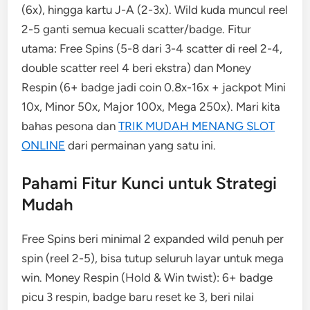
(6x), hingga kartu J-A (2-3x). Wild kuda muncul reel
2-5 ganti semua kecuali scatter/badge. Fitur
utama: Free Spins (5-8 dari 3-4 scatter di reel 2-4,
double scatter reel 4 beri ekstra) dan Money
Respin (6+ badge jadi coin 0.8x-16x + jackpot Mini
10x, Minor 50x, Major 100x, Mega 250x).​ Mari kita
bahas pesona dan
TRIK MUDAH MENANG SLOT
ONLINE
dari permainan yang satu ini.
Pahami Fitur Kunci untuk Strategi
Mudah
Free Spins beri minimal 2 expanded wild penuh per
spin (reel 2-5), bisa tutup seluruh layar untuk mega
win. Money Respin (Hold & Win twist): 6+ badge
picu 3 respin, badge baru reset ke 3, beri nilai