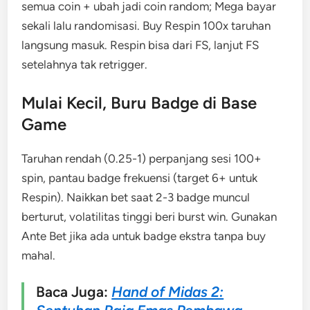
semua coin + ubah jadi coin random; Mega bayar
sekali lalu randomisasi. Buy Respin 100x taruhan
langsung masuk. Respin bisa dari FS, lanjut FS
setelahnya tak retrigger.​
Mulai Kecil, Buru Badge di Base
Game
Taruhan rendah (0.25-1) perpanjang sesi 100+
spin, pantau badge frekuensi (target 6+ untuk
Respin). Naikkan bet saat 2-3 badge muncul
berturut, volatilitas tinggi beri burst win. Gunakan
Ante Bet jika ada untuk badge ekstra tanpa buy
mahal.​
Baca Juga:
Hand of Midas 2: