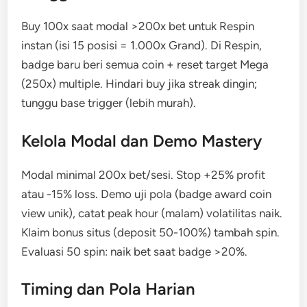
Buy 100x saat modal >200x bet untuk Respin
instan (isi 15 posisi = 1.000x Grand). Di Respin,
badge baru beri semua coin + reset target Mega
(250x) multiple. Hindari buy jika streak dingin;
tunggu base trigger (lebih murah).​
Kelola Modal dan Demo Mastery
Modal minimal 200x bet/sesi. Stop +25% profit
atau -15% loss. Demo uji pola (badge award coin
view unik), catat peak hour (malam) volatilitas naik.
Klaim bonus situs (deposit 50-100%) tambah spin.
Evaluasi 50 spin: naik bet saat badge >20%.​
Timing dan Pola Harian