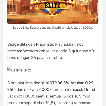
Badge Blitz: Kuasai Lencana Sheriff untuk Jackpot 3.000x!​
Badge Blitz dari Pragmatic Play adalah slot
bertema Western koboi liar di grid 5 gulungan x 3
baris dengan 25 paylines tetap.
Slot volatilitas tinggi ini RTP 96.5%, taruhan 0.25-
250, dan maxwin 3.000x taruhan termasuk Grand
Jackpot 1.000x saat isi semua 15 posisi. Simbol
premium seperti sheriff (8x), kantong rampasan