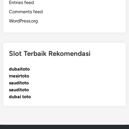
Entries feed
Comments feed
WordPress.org
Slot Terbaik Rekomendasi
dubaitoto
mesirtoto
sauditoto
sauditoto
dubai toto