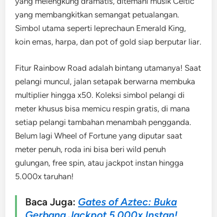
yang melengkung dramatis, ditemani musik Celtic
yang membangkitkan semangat petualangan.
Simbol utama seperti leprechaun Emerald King,
koin emas, harpa, dan pot of gold siap berputar liar.
Fitur Rainbow Road adalah bintang utamanya! Saat
pelangi muncul, jalan setapak berwarna membuka
multiplier hingga x50. Koleksi simbol pelangi di
meter khusus bisa memicu respin gratis, di mana
setiap pelangi tambahan menambah pengganda.
Belum lagi Wheel of Fortune yang diputar saat
meter penuh, roda ini bisa beri wild penuh
gulungan, free spin, atau jackpot instan hingga
5.000x taruhan!
Baca Juga:
Gates of Aztec: Buka
Gerbang Jackpot 5.000x Instan!