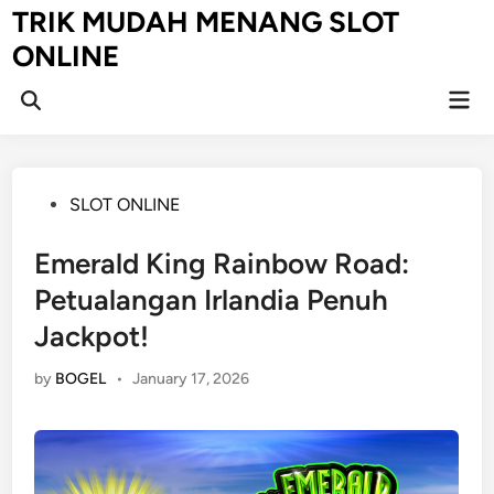
Skip
TRIK MUDAH MENANG SLOT
to
ONLINE
content
Mai
Open
Men
Search
Posted
SLOT ONLINE
in
Emerald King Rainbow Road:
Petualangan Irlandia Penuh
Jackpot!
by
BOGEL
•
January 17, 2026