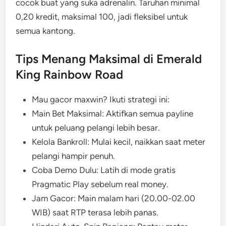
cocok buat yang suka adrenalin. Taruhan minimal
0,20 kredit, maksimal 100, jadi fleksibel untuk
semua kantong.
Tips Menang Maksimal di Emerald
King Rainbow Road
Mau gacor maxwin? Ikuti strategi ini:
Main Bet Maksimal: Aktifkan semua payline
untuk peluang pelangi lebih besar.
Kelola Bankroll: Mulai kecil, naikkan saat meter
pelangi hampir penuh.
Coba Demo Dulu: Latih di mode gratis
Pragmatic Play sebelum real money.
Jam Gacor: Main malam hari (20.00-02.00
WIB) saat RTP terasa lebih panas.