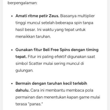
berpengalaman:
Amati ritme petir Zeus.
Biasanya multiplier
tinggi muncul setelah beberapa spin tanpa
hasil besar. Ini waktu yang tepat untuk
menaikkan taruhan.
Gunakan fitur Beli Free Spins dengan timing
tepat.
Fitur ini paling efektif digunakan saat
simbol Scatter mulai sering muncul di
gulungan.
Bermain dengan taruhan kecil terlebih
dahulu.
Cara ini membantu membaca pola
permainan dan menentukan kapan game mulai
terasa “panas.”