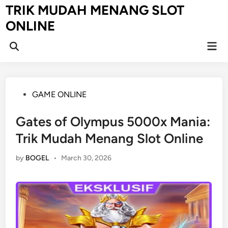
Skip
TRIK MUDAH MENANG SLOT
to
ONLINE
content
Mai
Open
Men
Search
Posted
GAME ONLINE
in
Gates of Olympus 5000x Mania:
Trik Mudah Menang Slot Online
by
BOGEL
•
March 30, 2026