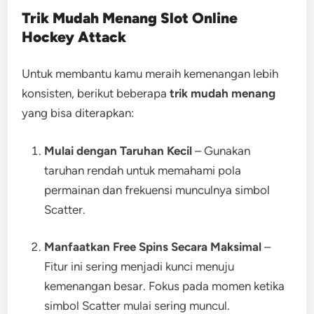
Trik Mudah Menang Slot Online
Hockey Attack
Untuk membantu kamu meraih kemenangan lebih
konsisten, berikut beberapa
trik mudah menang
yang bisa diterapkan:
Mulai dengan Taruhan Kecil
– Gunakan
taruhan rendah untuk memahami pola
permainan dan frekuensi munculnya simbol
Scatter.
Manfaatkan Free Spins Secara Maksimal
–
Fitur ini sering menjadi kunci menuju
kemenangan besar. Fokus pada momen ketika
simbol Scatter mulai sering muncul.