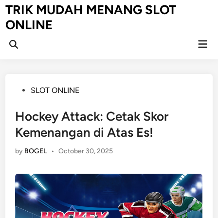
Skip
TRIK MUDAH MENANG SLOT
to
ONLINE
content
Mai
Open
Men
Search
Posted
SLOT ONLINE
in
Hockey Attack: Cetak Skor
Kemenangan di Atas Es!
by
BOGEL
•
October 30, 2025