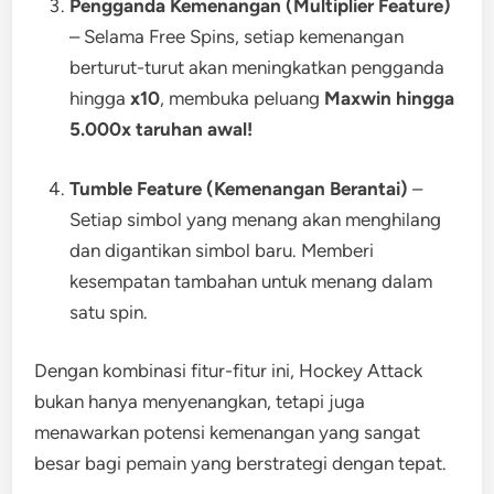
Pengganda Kemenangan (Multiplier Feature)
– Selama Free Spins, setiap kemenangan
berturut-turut akan meningkatkan pengganda
hingga
x10
, membuka peluang
Maxwin hingga
5.000x taruhan awal!
Tumble Feature (Kemenangan Berantai)
–
Setiap simbol yang menang akan menghilang
dan digantikan simbol baru. Memberi
kesempatan tambahan untuk menang dalam
satu spin.
Dengan kombinasi fitur-fitur ini, Hockey Attack
bukan hanya menyenangkan, tetapi juga
menawarkan potensi kemenangan yang sangat
besar bagi pemain yang berstrategi dengan tepat.