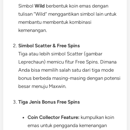
Simbol
Wild
berbentuk koin emas dengan
tulisan “Wild” menggantikan simbol lain untuk
membantu membentuk kombinasi
kemenangan.
Simbol Scatter & Free Spins
Tiga atau lebih simbol Scatter (gambar
Leprechaun) memicu fitur Free Spins. Dimana
Anda bisa memilih salah satu dari tiga mode
bonus berbeda masing-masing dengan potensi
besar menuju Maxwin.
Tiga Jenis Bonus Free Spins
Coin Collector Feature:
kumpulkan koin
emas untuk pengganda kemenangan