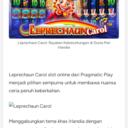
Leprechaun Carol: Rayakan Keberuntungan di Dunia Peri
Irlandia
Leprechaun Carol slot online dari Pragmatic Play
menjadi pilihan sempurna untuk membawa nuansa
ceria penuh keberkahan.
Menggabungkan tema khas Irlandia dengan