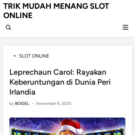
Skip
TRIK MUDAH MENANG SLOT
to
ONLINE
content
Mai
Open
Men
Search
Posted
SLOT ONLINE
in
Leprechaun Carol: Rayakan
Keberuntungan di Dunia Peri
Irlandia
by
BOGEL
•
November 6, 2025