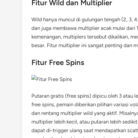
Fitur Wild dan Multiplier
Wild hanya muncul di gulungan tengah (2, 3, 4,
dan juga membawa multiplier acak mulai dari 
kemenangan, multiplers tersebut dikalikan, 
besar. Fitur multiplier ini sangat penting da
Fitur Free Spins
Putaran gratis (free spins) dipicu oleh 3 atau 
free spins, pemain diberikan pilihan variasi v
dan rentang multiplier wild yang aktif. Misal
multiplier lebih kecil, atau putaran lebih sediki
dapat di-trigger ulang saat mendapatkan scat