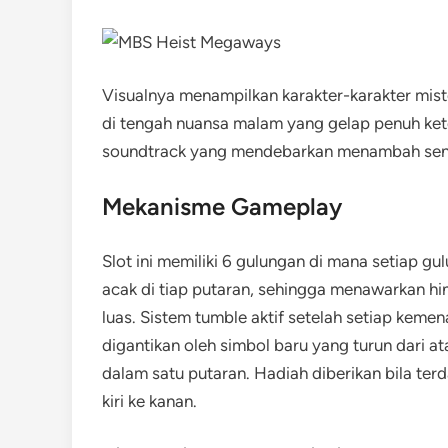
Visualnya menampilkan karakter-karakter mist
di tengah nuansa malam yang gelap penuh kete
soundtrack yang mendebarkan menambah sensa
Mekanisme Gameplay
Slot ini memiliki 6 gulungan di mana setiap 
acak di tiap putaran, sehingga menawarkan 
luas. Sistem tumble aktif setelah setiap kem
digantikan oleh simbol baru yang turun dari
dalam satu putaran. Hadiah diberikan bila ter
kiri ke kanan.