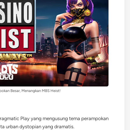
okan Besar, Menangkan MBS Heist!
i Pragmatic Play yang mengusung tema perampokan
kota urban dystopian yang dramatis.