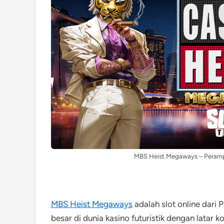
MBS Heist Megaways – Peramp
MBS Heist Megaways
adalah slot online dar
besar di dunia kasino futuristik dengan latar 