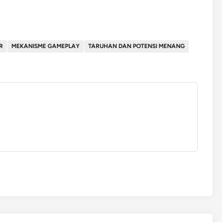
R
MEKANISME GAMEPLAY
TARUHAN DAN POTENSI MENANG