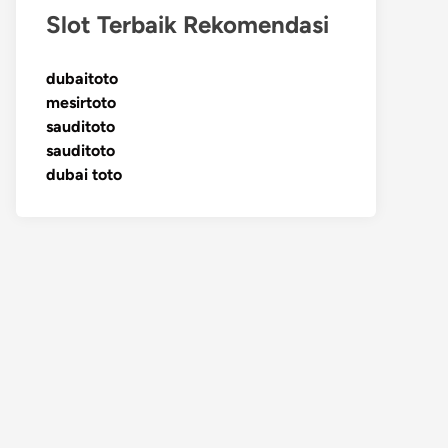
Slot Terbaik Rekomendasi
dubaitoto
mesirtoto
sauditoto
sauditoto
dubai toto