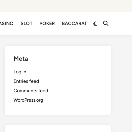
Switch
ASINO
SLOT
POKER
BACCARAT
Open
to
Search
dark
mode
Meta
Log in
Entries feed
Comments feed
WordPress.org