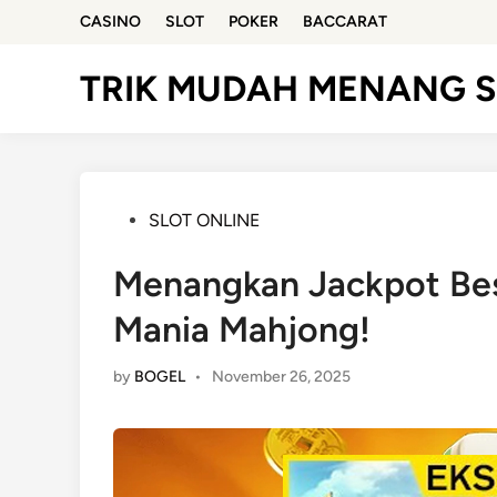
Skip
CASINO
SLOT
POKER
BACCARAT
to
content
TRIK MUDAH MENANG S
Posted
SLOT ONLINE
in
Menangkan Jackpot Besa
Mania Mahjong!
by
BOGEL
•
November 26, 2025