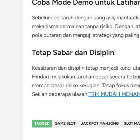
Coba Mode Demo untuk Latiha
Sebelum bertaruh dengan uang asli, manfaa
mekanisme permainan tanpa risiko. Dengan l
pola putaran dan menguji strategi yang paling 
Tetap Sabar dan Disiplin
Kesabaran dan disiplin tetap menjadi kunci u
Hindari melakukan taruhan besar secara terbur
memperbesar risiko kerugian. Tetap fokus den
Sekian beberapa ulasan
TRIK MUDAH MENAN
TAGGED
GAME SLOT
JACKPOT MAHJONG
SLOT M