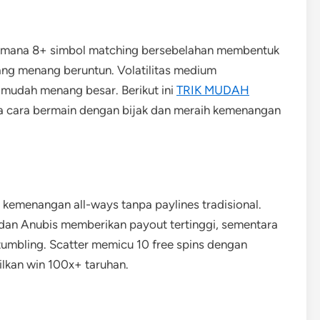
di mana 8+ simbol matching bersebelahan membentuk
uang menang beruntun. Volatilitas medium
 mudah menang besar.​ Berikut ini
TRIK MUDAH
cara bermain dengan bijak dan meraih kemenangan
emenangan all-ways tanpa paylines tradisional.
dan Anubis memberikan payout tertinggi, sementara
tumbling. Scatter memicu 10 free spins dengan
ilkan win 100x+ taruhan.​