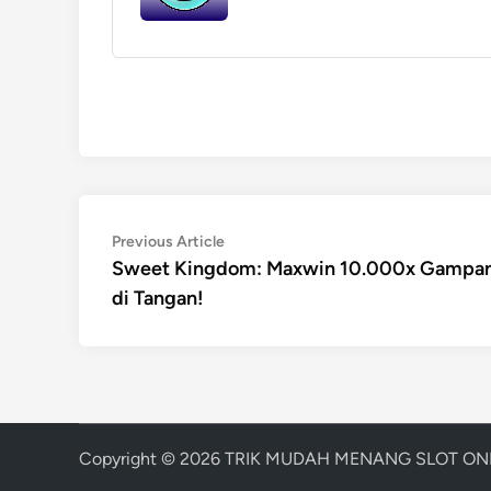
Post
Previous
Previous Article
article:
Sweet Kingdom: Maxwin 10.000x Gampa
navigation
di Tangan!
Copyright © 2026
TRIK MUDAH MENANG SLOT ON