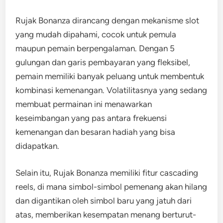
Rujak Bonanza dirancang dengan mekanisme slot
yang mudah dipahami, cocok untuk pemula
maupun pemain berpengalaman. Dengan 5
gulungan dan garis pembayaran yang fleksibel,
pemain memiliki banyak peluang untuk membentuk
kombinasi kemenangan. Volatilitasnya yang sedang
membuat permainan ini menawarkan
keseimbangan yang pas antara frekuensi
kemenangan dan besaran hadiah yang bisa
didapatkan.
Selain itu, Rujak Bonanza memiliki fitur cascading
reels, di mana simbol-simbol pemenang akan hilang
dan digantikan oleh simbol baru yang jatuh dari
atas, memberikan kesempatan menang berturut-