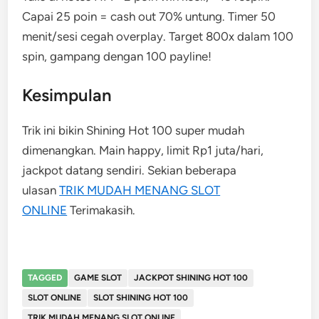
Capai 25 poin = cash out 70% untung. Timer 50
menit/sesi cegah overplay. Target 800x dalam 100
spin, gampang dengan 100 payline!
Kesimpulan
Trik ini bikin Shining Hot 100 super mudah
dimenangkan. Main happy, limit Rp1 juta/hari,
jackpot datang sendiri. Sekian beberapa
ulasan
TRIK MUDAH MENANG SLOT
ONLINE
Terimakasih.
TAGGED
GAME SLOT
JACKPOT SHINING HOT 100
SLOT ONLINE
SLOT SHINING HOT 100
TRIK MUDAH MENANG SLOT ONLINE