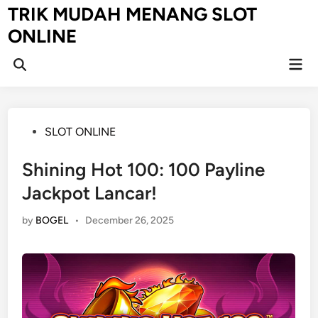
Skip
TRIK MUDAH MENANG SLOT
to
ONLINE
content
Mai
Open
Men
Search
Posted
SLOT ONLINE
in
Shining Hot 100: 100 Payline
Jackpot Lancar!
by
BOGEL
•
December 26, 2025