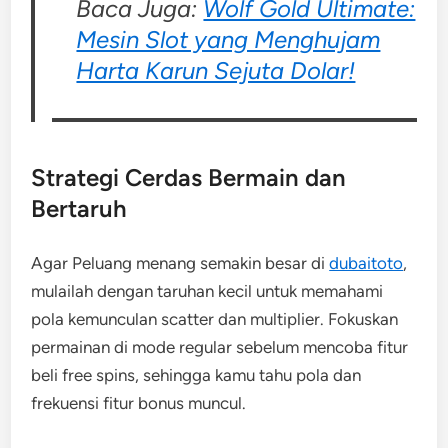
Baca Juga
:
Wolf Gold Ultimate:
Mesin Slot yang Menghujam
Harta Karun Sejuta Dolar!
Strategi Cerdas Bermain dan
Bertaruh
Agar Peluang menang semakin besar di
dubaitoto
,
mulailah dengan taruhan kecil untuk memahami
pola kemunculan scatter dan multiplier. Fokuskan
permainan di mode regular sebelum mencoba fitur
beli free spins, sehingga kamu tahu pola dan
frekuensi fitur bonus muncul.