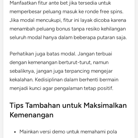
Manfaatkan fitur ante bet jika tersedia untuk
memperbesar peluang masuk ke ronde free spins.
Jika modal mencukupi, fitur ini layak dicoba karena
menambah peluang bonus tanpa resiko kehilangan
seluruh modal hanya dalam beberapa putaran saja.
Perhatikan juga batas modal. Jangan terbuai
dengan kemenangan berturut-turut, namun
sebaliknya, jangan juga terpancing mengejar
kekalahan. Kedisiplinan dalam berhenti bermain
menjadi kunci agar pengalaman tetap positif.
Tips Tambahan untuk Maksimalkan
Kemenangan
Mainkan versi demo untuk memahami pola