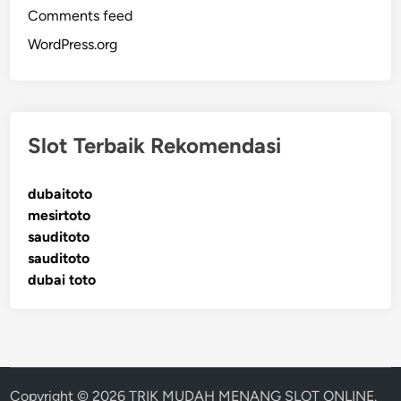
Comments feed
WordPress.org
Slot Terbaik Rekomendasi
dubaitoto
mesirtoto
sauditoto
sauditoto
dubai toto
Copyright © 2026
TRIK MUDAH MENANG SLOT ONLINE
.