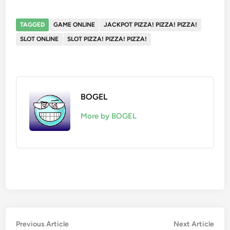
TAGGED
GAME ONLINE
JACKPOT PIZZA! PIZZA! PIZZA!
SLOT ONLINE
SLOT PIZZA! PIZZA! PIZZA!
BOGEL
More by BOGEL
Post
Previous
Nex
Previous Article
Next Article