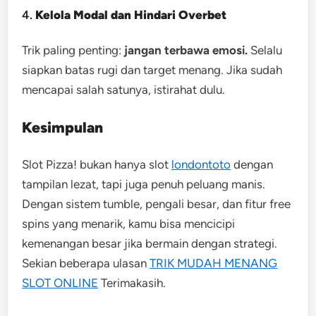
4.
Kelola Modal dan Hindari Overbet
Trik paling penting:
jangan terbawa emosi.
Selalu
siapkan batas rugi dan target menang. Jika sudah
mencapai salah satunya, istirahat dulu.
Kesimpulan
Slot Pizza! bukan hanya slot
londontoto
dengan
tampilan lezat, tapi juga penuh peluang manis.
Dengan sistem tumble, pengali besar, dan fitur free
spins yang menarik, kamu bisa mencicipi
kemenangan besar jika bermain dengan strategi.
Sekian beberapa ulasan
TRIK MUDAH MENANG
SLOT ONLINE
Terimakasih.