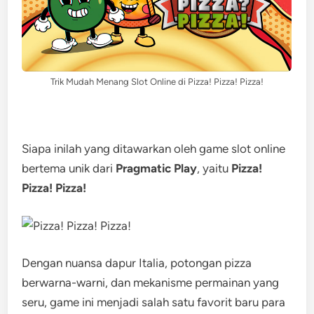
Trik Mudah Menang Slot Online di Pizza! Pizza! Pizza!
Siapa inilah yang ditawarkan oleh game slot online
bertema unik dari
Pragmatic Play
, yaitu
Pizza!
Pizza! Pizza!
Dengan nuansa dapur Italia, potongan pizza
berwarna-warni, dan mekanisme permainan yang
seru, game ini menjadi salah satu favorit baru para